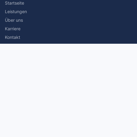
Startseite
Leistungen
Über uns
Karriere
Kontakt
Rechtliches
Impressum
Datenschutz
© 2026 Stefan Siegmann Steuerberater. Alle Rechte
vorbehalten.
Made with
by The Companion Consulting