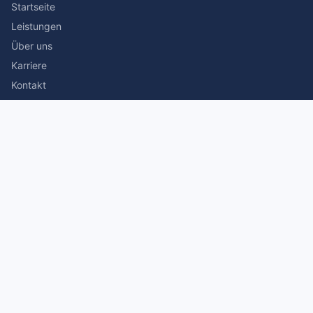
Startseite
Leistungen
Über uns
Karriere
Kontakt
Rechtliches
Impressum
Datenschutz
© 2026 Stefan Siegmann Steuerberater. Alle Rechte
vorbehalten.
Made with
by The Companion Consulting