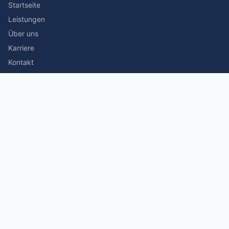
Startseite
Leistungen
Über uns
Karriere
Kontakt
Rechtliches
Impressum
Datenschutz
© 2026 Stefan Siegmann Steuerberater. Alle Rechte
vorbehalten.
Made with
by The Companion Consulting