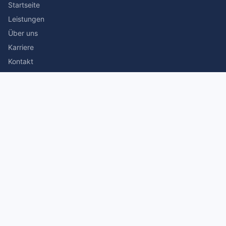
Startseite
Leistungen
Über uns
Karriere
Kontakt
Rechtliches
Impressum
Datenschutz
© 2026 Stefan Siegmann Steuerberater. Alle Rechte
vorbehalten.
Made with
by The Companion Consulting