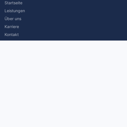
Startseite
Leistungen
Über uns
Karriere
Kontakt
Rechtliches
Impressum
Datenschutz
© 2026 Stefan Siegmann Steuerberater. Alle Rechte
vorbehalten.
Made with
by The Companion Consulting