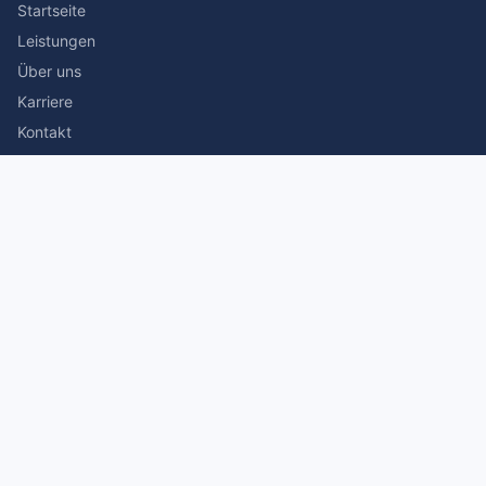
Startseite
Leistungen
Über uns
Karriere
Kontakt
Rechtliches
Impressum
Datenschutz
© 2026 Stefan Siegmann Steuerberater. Alle Rechte
vorbehalten.
Made with
by The Companion Consulting