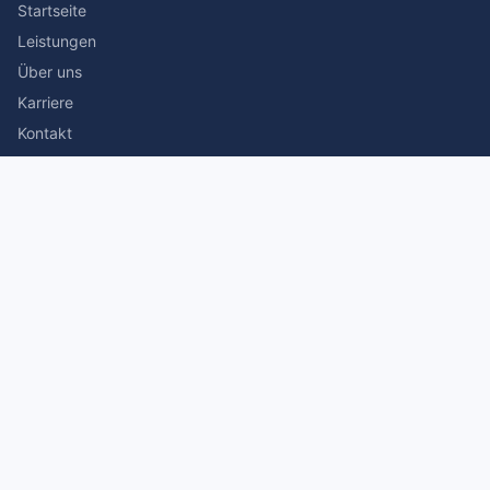
Startseite
Leistungen
Über uns
Karriere
Kontakt
Rechtliches
Impressum
Datenschutz
© 2026 Stefan Siegmann Steuerberater. Alle Rechte
vorbehalten.
Made with
by The Companion Consulting