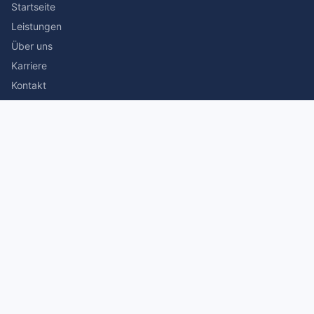
Startseite
Leistungen
Über uns
Karriere
Kontakt
Rechtliches
Impressum
Datenschutz
© 2026 Stefan Siegmann Steuerberater. Alle Rechte
vorbehalten.
Made with
by The Companion Consulting