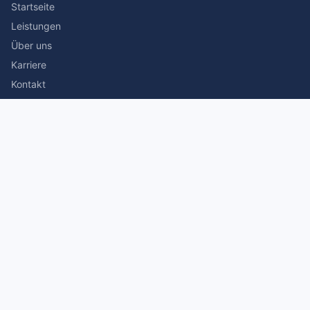
Startseite
Leistungen
Über uns
Karriere
Kontakt
Rechtliches
Impressum
Datenschutz
© 2026 Stefan Siegmann Steuerberater. Alle Rechte
vorbehalten.
Made with
by The Companion Consulting