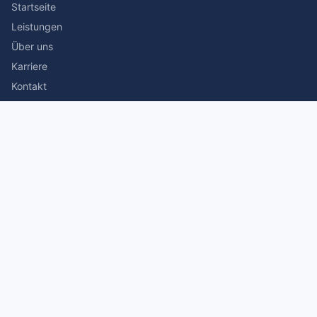
Startseite
Leistungen
Über uns
Karriere
Kontakt
Rechtliches
Impressum
Datenschutz
© 2026 Stefan Siegmann Steuerberater. Alle Rechte
vorbehalten.
Made with
by The Companion Consulting