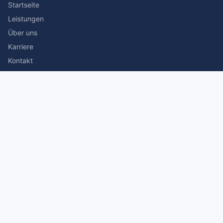
Startseite
Leistungen
Über uns
Karriere
Kontakt
Rechtliches
Impressum
Datenschutz
© 2026 Stefan Siegmann Steuerberater. Alle Rechte
vorbehalten.
Made with
by The Companion Consulting