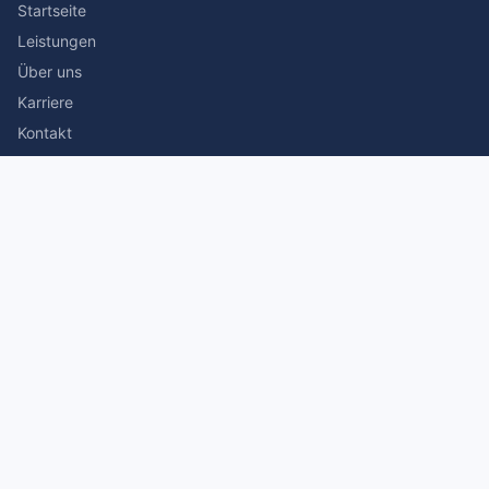
Startseite
Leistungen
Über uns
Karriere
Kontakt
Rechtliches
Impressum
Datenschutz
© 2026 Stefan Siegmann Steuerberater. Alle Rechte
vorbehalten.
Made with
by The Companion Consulting