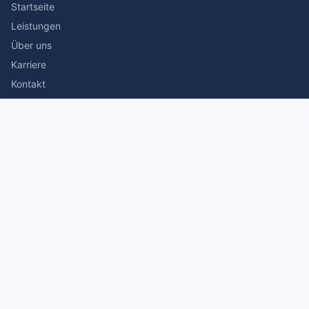
Startseite
Leistungen
Über uns
Karriere
Kontakt
Rechtliches
Impressum
Datenschutz
© 2026 Stefan Siegmann Steuerberater. Alle Rechte
vorbehalten.
Made with
by The Companion Consulting