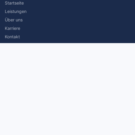
Startseite
Leistungen
Über uns
Karriere
Kontakt
Rechtliches
Impressum
Datenschutz
© 2026 Stefan Siegmann Steuerberater. Alle Rechte
vorbehalten.
Made with
by The Companion Consulting