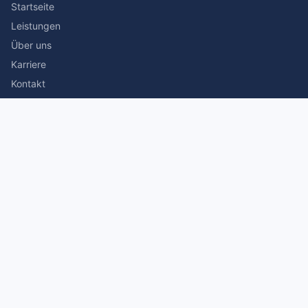
Startseite
Leistungen
Über uns
Karriere
Kontakt
Rechtliches
Impressum
Datenschutz
© 2026 Stefan Siegmann Steuerberater. Alle Rechte
vorbehalten.
Made with
by The Companion Consulting