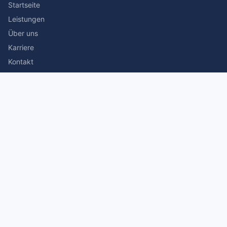
Startseite
Leistungen
Über uns
Karriere
Kontakt
Rechtliches
Impressum
Datenschutz
© 2026 Stefan Siegmann Steuerberater. Alle Rechte
vorbehalten.
Made with
by The Companion Consulting