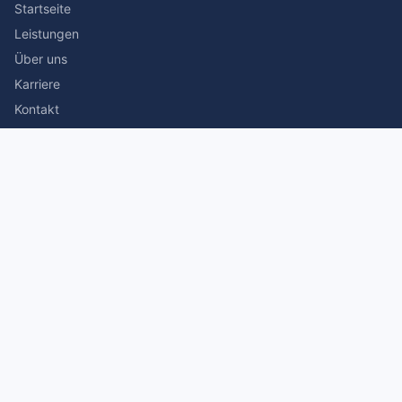
Startseite
Leistungen
Über uns
Karriere
Kontakt
Rechtliches
Impressum
Datenschutz
© 2026 Stefan Siegmann Steuerberater. Alle Rechte
vorbehalten.
Made with
by The Companion Consulting