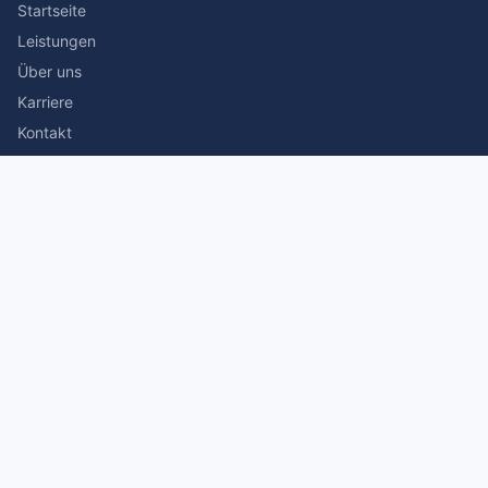
Startseite
Leistungen
Über uns
Karriere
Kontakt
Rechtliches
Impressum
Datenschutz
© 2026 Stefan Siegmann Steuerberater. Alle Rechte
vorbehalten.
Made with
by The Companion Consulting