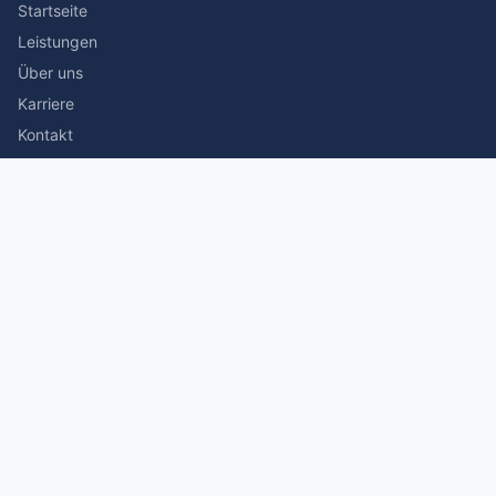
Startseite
Leistungen
Über uns
Karriere
Kontakt
Rechtliches
Impressum
Datenschutz
© 2026 Stefan Siegmann Steuerberater. Alle Rechte
vorbehalten.
Made with
by The Companion Consulting