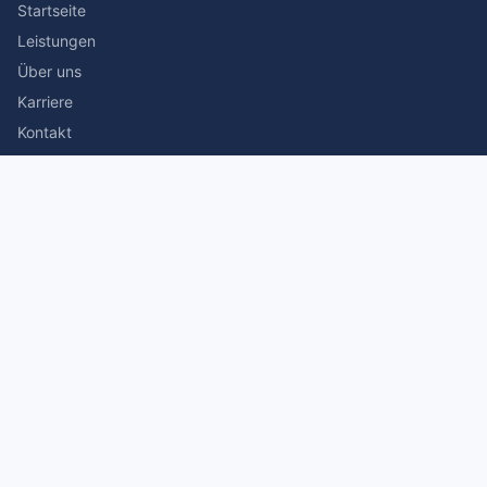
Startseite
Leistungen
Über uns
Karriere
Kontakt
Rechtliches
Impressum
Datenschutz
© 2026 Stefan Siegmann Steuerberater. Alle Rechte
vorbehalten.
Made with
by The Companion Consulting