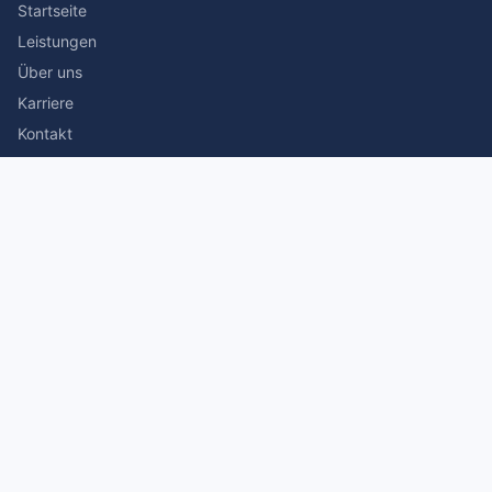
Startseite
Leistungen
Über uns
Karriere
Kontakt
Rechtliches
Impressum
Datenschutz
© 2026 Stefan Siegmann Steuerberater. Alle Rechte
vorbehalten.
Made with
by The Companion Consulting