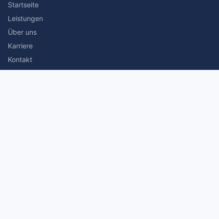
Startseite
Leistungen
Über uns
Karriere
Kontakt
Rechtliches
Impressum
Datenschutz
© 2026 Stefan Siegmann Steuerberater. Alle Rechte
vorbehalten.
Made with
by The Companion Consulting