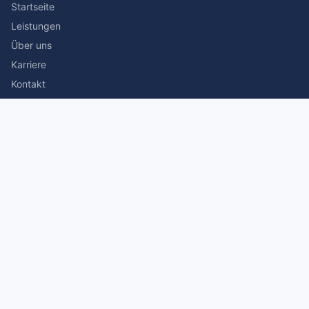
Startseite
Leistungen
Über uns
Karriere
Kontakt
Rechtliches
Impressum
Datenschutz
© 2026 Stefan Siegmann Steuerberater. Alle Rechte
vorbehalten.
Made with
by The Companion Consulting