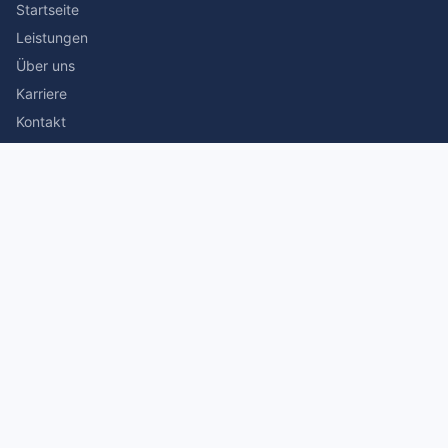
Startseite
Leistungen
Über uns
Karriere
Kontakt
Rechtliches
Impressum
Datenschutz
© 2026 Stefan Siegmann Steuerberater. Alle Rechte
vorbehalten.
Made with
by The Companion Consulting