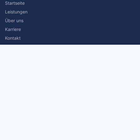
Startseite
Leistungen
Über uns
Karriere
Kontakt
Rechtliches
Impressum
Datenschutz
© 2026 Stefan Siegmann Steuerberater. Alle Rechte
vorbehalten.
Made with
by The Companion Consulting