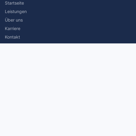
Startseite
Leistungen
Über uns
Karriere
Kontakt
Rechtliches
Impressum
Datenschutz
© 2026 Stefan Siegmann Steuerberater. Alle Rechte
vorbehalten.
Made with
by The Companion Consulting