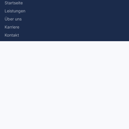
Startseite
Leistungen
Über uns
Karriere
Kontakt
Rechtliches
Impressum
Datenschutz
© 2026 Stefan Siegmann Steuerberater. Alle Rechte
vorbehalten.
Made with
by The Companion Consulting