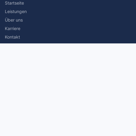
Startseite
Leistungen
Über uns
Karriere
Kontakt
Rechtliches
Impressum
Datenschutz
© 2026 Stefan Siegmann Steuerberater. Alle Rechte
vorbehalten.
Made with
by The Companion Consulting