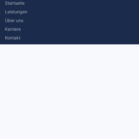
Startseite
Leistungen
Über uns
Karriere
Kontakt
Rechtliches
Impressum
Datenschutz
© 2026 Stefan Siegmann Steuerberater. Alle Rechte
vorbehalten.
Made with
by The Companion Consulting