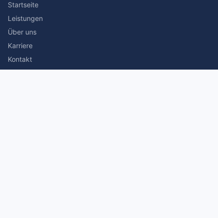
Startseite
Leistungen
Über uns
Karriere
Kontakt
Rechtliches
Impressum
Datenschutz
© 2026 Stefan Siegmann Steuerberater. Alle Rechte
vorbehalten.
Made with
by The Companion Consulting