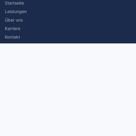
Startseite
Leistungen
Über uns
Karriere
Kontakt
Rechtliches
Impressum
Datenschutz
© 2026 Stefan Siegmann Steuerberater. Alle Rechte
vorbehalten.
Made with
by The Companion Consulting