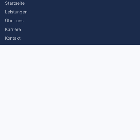
Startseite
Leistungen
Über uns
Karriere
Kontakt
Rechtliches
Impressum
Datenschutz
© 2026 Stefan Siegmann Steuerberater. Alle Rechte
vorbehalten.
Made with
by The Companion Consulting