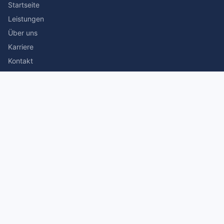
Startseite
Leistungen
Über uns
Karriere
Kontakt
Rechtliches
Impressum
Datenschutz
© 2026 Stefan Siegmann Steuerberater. Alle Rechte
vorbehalten.
Made with
by The Companion Consulting