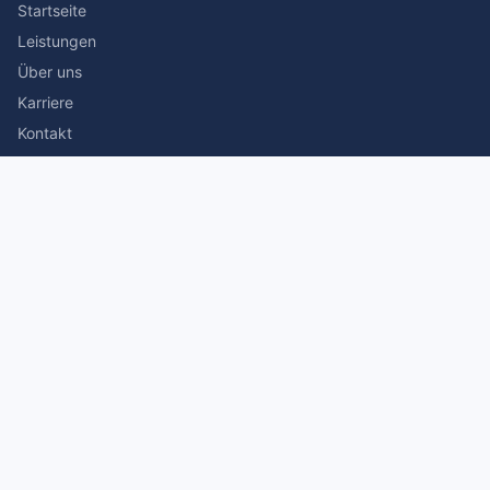
Startseite
Leistungen
Über uns
Karriere
Kontakt
Rechtliches
Impressum
Datenschutz
© 2026 Stefan Siegmann Steuerberater. Alle Rechte
vorbehalten.
Made with
by The Companion Consulting