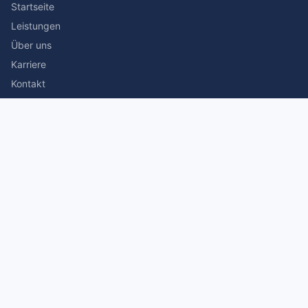
Startseite
Leistungen
Über uns
Karriere
Kontakt
Rechtliches
Impressum
Datenschutz
© 2026 Stefan Siegmann Steuerberater. Alle Rechte
vorbehalten.
Made with
by The Companion Consulting