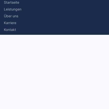
Startseite
Leistungen
Über uns
Karriere
Kontakt
Rechtliches
Impressum
Datenschutz
© 2026 Stefan Siegmann Steuerberater. Alle Rechte
vorbehalten.
Made with
by The Companion Consulting