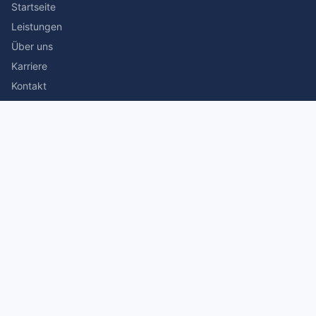
Startseite
Leistungen
Über uns
Karriere
Kontakt
Rechtliches
Impressum
Datenschutz
© 2026 Stefan Siegmann Steuerberater. Alle Rechte
vorbehalten.
Made with
by The Companion Consulting