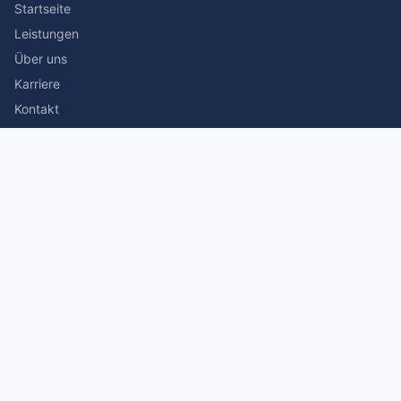
Startseite
Leistungen
Über uns
Karriere
Kontakt
Rechtliches
Impressum
Datenschutz
© 2026 Stefan Siegmann Steuerberater. Alle Rechte
vorbehalten.
Made with
by The Companion Consulting