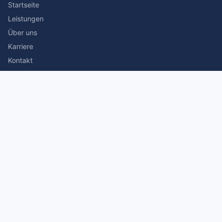
Startseite
Leistungen
Über uns
Karriere
Kontakt
Rechtliches
Impressum
Datenschutz
© 2026 Stefan Siegmann Steuerberater. Alle Rechte
vorbehalten.
Made with
by The Companion Consulting