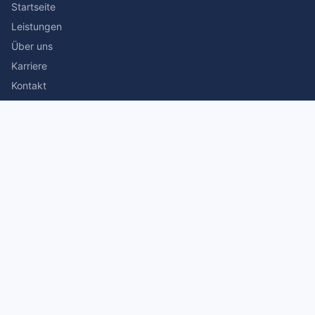
Startseite
Leistungen
Über uns
Karriere
Kontakt
Rechtliches
Impressum
Datenschutz
© 2026 Stefan Siegmann Steuerberater. Alle Rechte
vorbehalten.
Made with
by The Companion Consulting