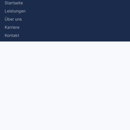
Startseite
Leistungen
Über uns
Karriere
Kontakt
Rechtliches
Impressum
Datenschutz
© 2026 Stefan Siegmann Steuerberater. Alle Rechte
vorbehalten.
Made with
by The Companion Consulting