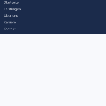
Startseite
Leistungen
Über uns
Karriere
Kontakt
Rechtliches
Impressum
Datenschutz
© 2026 Stefan Siegmann Steuerberater. Alle Rechte
vorbehalten.
Made with
by The Companion Consulting