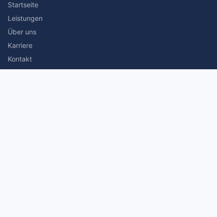
Startseite
Leistungen
Über uns
Karriere
Kontakt
Rechtliches
Impressum
Datenschutz
© 2026 Stefan Siegmann Steuerberater. Alle Rechte
vorbehalten.
Made with
by The Companion Consulting