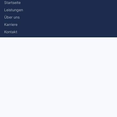
Startseite
Leistungen
Über uns
Karriere
Kontakt
Rechtliches
Impressum
Datenschutz
© 2026 Stefan Siegmann Steuerberater. Alle Rechte
vorbehalten.
Made with
by The Companion Consulting