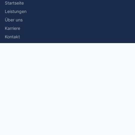
Startseite
Leistungen
Über uns
Karriere
Kontakt
Rechtliches
Impressum
Datenschutz
© 2026 Stefan Siegmann Steuerberater. Alle Rechte
vorbehalten.
Made with
by The Companion Consulting