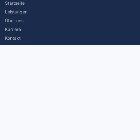
Startseite
Leistungen
Über uns
Karriere
Kontakt
Rechtliches
Impressum
Datenschutz
© 2026 Stefan Siegmann Steuerberater. Alle Rechte
vorbehalten.
Made with
by The Companion Consulting