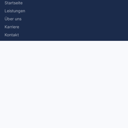
Startseite
Leistungen
Über uns
Karriere
Kontakt
Rechtliches
Impressum
Datenschutz
© 2026 Stefan Siegmann Steuerberater. Alle Rechte
vorbehalten.
Made with
by The Companion Consulting