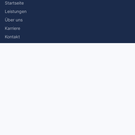
Startseite
Leistungen
Über uns
Karriere
Kontakt
Rechtliches
Impressum
Datenschutz
© 2026 Stefan Siegmann Steuerberater. Alle Rechte
vorbehalten.
Made with
by The Companion Consulting