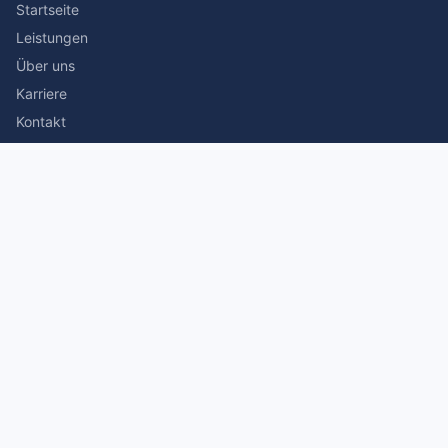
Startseite
Leistungen
Über uns
Karriere
Kontakt
Rechtliches
Impressum
Datenschutz
© 2026 Stefan Siegmann Steuerberater. Alle Rechte
vorbehalten.
Made with
by The Companion Consulting